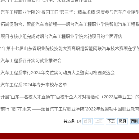
亚迪汽车工业有限公司（济南）来校洽谈合作事宜
台汽车工程职业学院的“校园工匠”郭三华：精益求精 深度参与汽车产业转
企拓岗促融合，智能汽车育新程——烟台汽车工程职业学院智能汽车工程
国项目考核小组完成对烟台汽车工程职业学院奔驰项目的全面评估
024年第十七届山东省职业院校技能大赛高职组智能网联汽车技术赛项在学
能汽车工程系召开实习就业推进会
能汽车工程系举行2024年岗位实习动员大会暨实习校园双选会
汽车工程系2024年专升本校荐名单
开展“山东—名校人才直通车”百校千企人才对接活动（2023届毕业生）
前行 “职”在未来 ——烟台汽车工程职业学院“2022年戴姆勒中国职业教育学
共55条 1/4
首页
上页
下页
尾页