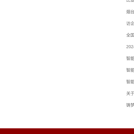
比
烟
访
全
2
智
智
智能
关于
铸梦