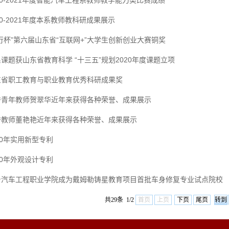
20-2021年度智能汽车工程系教师教学能力类比赛成绩
20-2021年度本系教师教科研成果展示
行杯”第六届山东省“互联网+”大学生创新创业大赛铜奖
课题获山东省教育科学 “十三五”规划2020年度课题立项
东省职工教育与职业教育优秀科研成果奖
秀青年教师贺翠华近年来获得各种荣誉、成果展示
秀教师董艳艳近年来获得各种荣誉、成果展示
20年实用新型专利
20年外观设计专利
台汽车工程职业学院成为戴姆勒铸星教育项目首批车身修复专业试点院校
共29条 1/2
首页
上页
下页
尾页