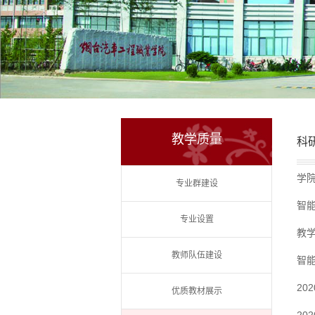
教学质量
科
学院
专业群建设
智
专业设置
教
教师队伍建设
智
20
优质教材展示