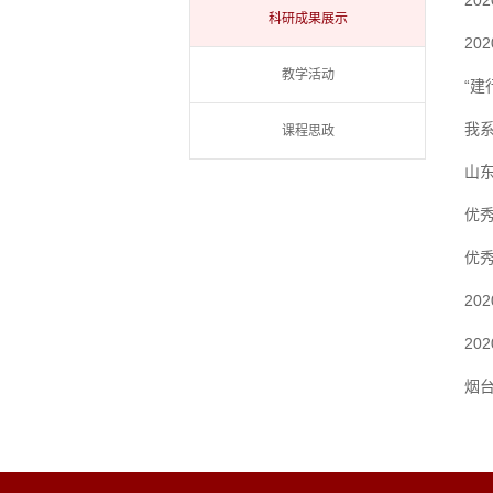
20
科研成果展示
20
教学活动
“建
我系
课程思政
山
优
优
20
20
烟